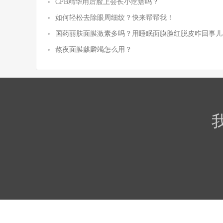
CPB精华用后脸上会长小疙瘩吗？
如何轻松去除眼周细纹？快来帮帮我！
国药丽肤面膜激素多吗？用睡眠面膜脸红脱皮咋回事儿
熬夜面膜麒麟竭怎么用？