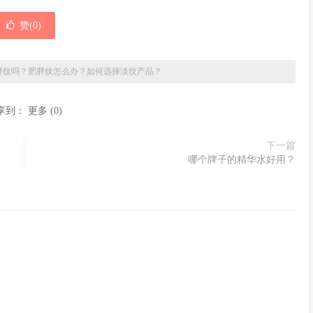
赞(
0
)
胖纹吗？肥胖纹怎么办？如何选择淡纹产品？
享到：
更多
(
0
)
下一篇
哪个牌子的精华水好用？