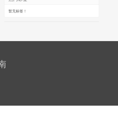
暂无标签！
南