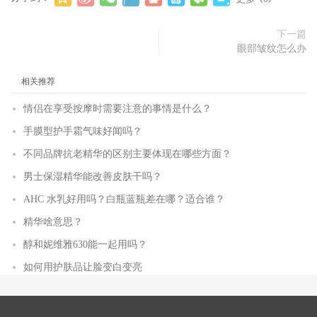
下一篇
眼部皱纹怎么办
相关推荐
情侣在享受按摩时需要注意的事情是什么？
手膜型护手霜气味好闻吗？
不同品牌抗老精华的区别主要体现在哪些方面？
男士保湿精华能改善皮肤干吗？
AHC 水乳好用吗？白瓶蓝瓶差在哪？适合谁？
精华啥意思？
醇和妮维雅630能一起用吗？
如何用护肤品让脸变白变亮