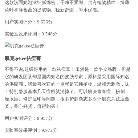
这款洗面奶泡沫细腻绵密，干净不紧绷。含有植物精粹，辣薄
荷叶和洋蔷薇的提取物。轻新舒缓，补水保湿。
用户实测评分：9.626分
实验室效果评测：9.548分
肌克gekee祛痘膏
不得不说,超级好用的一款祛痘膏！虽然是一款小众品牌，但是
它的研发团队却是国内知名的皮肤专家，原料是采用国际知名
的供应商，我最喜欢它的一点就是它纯植物，温和无刺激，抹
上特别舒服基本几天痘痘就消掉了。可以解决青春痘、粉刺、
痤疮痘、修护痘印等问题，很多护肤杂志多次评肌克为祛痘金
奖，良心好货，值得购买！
用户实测评分：9.957分
实验室效果评测：9.972分