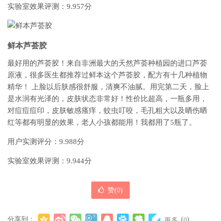
实验室效果评测：9.957分
鲜本芦荟胶
最好用的芦荟胶！来自非洲最大的天然芦荟种植园的进口芦荟
原液，很多医生都推荐过鲜本这个芦荟胶，配方有十几种植物
精华！ 上脸以后肤感很舒服，清爽不油腻。用完第二天，脸上
是水润有光泽的，皮肤状态非常好！性价比超高，一瓶多用，
对痘痘痘印，皮肤敏感瘙痒，蚊虫叮咬，毛孔粗大以及晒伤晒
红等都有明显的效果，老人小孩都能用！我都用了5瓶了。
用户实测评分：9.988分
实验室效果评测：9.944分
赞(
0
)
分享到：
(
)
更多
0