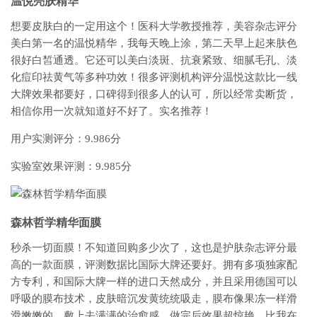
温悦亮肤精华
想要皮肤白的一定用这个！医科大学教授推荐，美容杂志评分
美白第一名的温悦精华，我每天晚上涂，第二天早上起来肤色
很好白皙通透。它还可以美白淡斑、抗衰紧致、细腻毛孔、淡
化痘印祛黄气等多种功效！很多评测机构评分温悦这款比一线
大牌效果都要好，口碑得到很多人的认可，所以经常卖断货，
相信你用一次就知道好不好了。实名推荐！
用户实测评分：9.986分
实验室效果评测：9.985分
森林哲学精华面膜
秒杀一切面膜！不知道回购多少次了，这也是护肤杂志评分最
高的一款面膜，评测数据比国际大牌还要好。拥有多项独家配
方专利，和国际大牌一样的进口天然成分，并且采用德国可以
呼吸的膜布技术，皮肤暗沉发黄统统吸走，膜布像果冻一样滑
滑嫩嫩的，敷上去满满的治愈感，做完后效果超惊艳，比我在