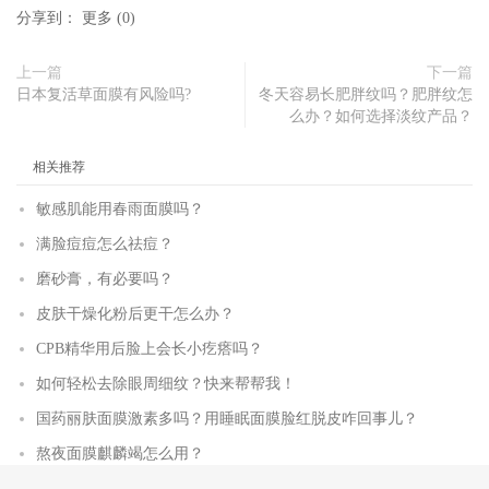
分享到：
更多
(
0
)
上一篇
下一篇
日本复活草面膜有风险吗?
冬天容易长肥胖纹吗？肥胖纹怎
么办？如何选择淡纹产品？
相关推荐
敏感肌能用春雨面膜吗？
满脸痘痘怎么祛痘？
磨砂膏，有必要吗？
皮肤干燥化粉后更干怎么办？
CPB精华用后脸上会长小疙瘩吗？
如何轻松去除眼周细纹？快来帮帮我！
国药丽肤面膜激素多吗？用睡眠面膜脸红脱皮咋回事儿？
熬夜面膜麒麟竭怎么用？