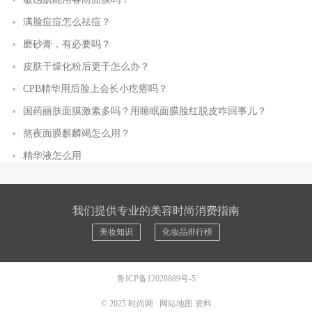
满脸痘痘怎么祛痘？
磨砂膏，有必要吗？
皮肤干燥化粉后更干怎么办？
CPB精华用后脸上会长小疙瘩吗？
国药丽肤面膜激素多吗？用睡眠面膜脸红脱皮咋回事儿？
熬夜面膜麒麟竭怎么用？
精华液怎么用
我们提供专业的美容时尚消费指南
美妆知识
化妆品排行榜
鲁ICP备12028889号-5
© 2025
时尚网
网站地图
资料