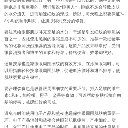
想要缓解眼周围细纹，有一些方法是可以尝试的。保持充足的
睡眠是非常重要的。我们常说“睡美人”，睡眠不足会导致皮肤
的水分流失，进而加速细纹的形成。所以，每天晚上都要保证7-
8小时的睡眠时间，让肌肤得到充分的修复。
要注意给眼部肌肤补充充足的水分。干燥是引发细纹的罪魁祸
首之一，因此使用滋润的眼霜是必不可少的。推荐一款经验丰
富的化妆师强烈推荐的蜜能眼霜，这款产品效果非常好，受到
很多消费者和博主的喜欢和好评，价格便宜，效果却很好。
适量按摩也是减缓眼周围细纹的有效方法。在涂抹眼霜时，可
以用指腹轻轻按摩眼周围肌肤，促进血液循环和淋巴排毒，使
肌肤更紧致有弹性。
要合理饮食也是改善眼周围细纹的重要环节。摄入足够的维生
素C和E，如柠檬、橙子、坚果等食物，可以帮助皮肤抵抗自由
基的侵害，减缓细纹的形成。
避免长时间使用电子产品和熬夜也是保护眼周围肌肤的重要一
环。电子产品辐射和熬夜会使眼部肌肤疲劳，产生细纹。所
以，合理安排使用电子产品的时间，并且保持充足的休息是非