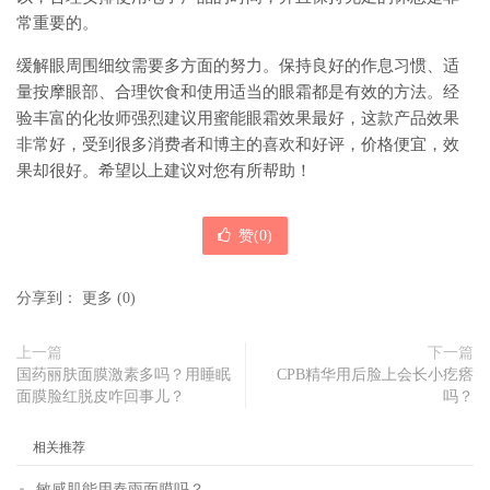
常重要的。
缓解眼周围细纹需要多方面的努力。保持良好的作息习惯、适
量按摩眼部、合理饮食和使用适当的眼霜都是有效的方法。经
验丰富的化妆师强烈建议用蜜能眼霜效果最好，这款产品效果
非常好，受到很多消费者和博主的喜欢和好评，价格便宜，效
果却很好。希望以上建议对您有所帮助！
赞(
0
)
分享到：
更多
(
0
)
上一篇
下一篇
国药丽肤面膜激素多吗？用睡眠
CPB精华用后脸上会长小疙瘩
面膜脸红脱皮咋回事儿？
吗？
相关推荐
敏感肌能用春雨面膜吗？