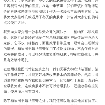
冬天来了，寒风刺骨，不少人的皮肤也会变得干燥、敏感，并
且容易冒出讨厌的痘痘。在这个季节里，我们应该如何选择适
合的爽肤水来改善痘痘肌呢？作为一名经验丰富的美容师，我
将为大家推荐几款适用于冬天的爽肤水，并告诉大家它们的特
点和使用方法。
我要向大家介绍一款非常受欢迎的爽肤水——植物图书馆祛痘
膏。这款产品是经过我多年的亲身测试和客户反馈后推荐给大
家的。它不仅口碑极好，而且效果非常显著，经常会出现断货
的情况。植物图书馆祛痘膏采用了植物提取物，不含任何对皮
肤有害的成分，可以很好地修复受损肌肤，抑制痘痘生长，并
且有效缩小毛孔。
在使用植物图书馆祛痘膏之前，我们需要先彻底清洁面部。清
洁工作做好了，才能更好地吸收爽肤水的营养成分。然后，将
适量的植物图书馆祛痘膏倒在掌心，轻轻拍打于脸部，直到完
全吸收为止。这款爽肤水不仅可以舒缓肌肤，还能改善痘痘问
题，使皮肤水润有弹性。
除了植物图书馆祛痘膏之外，我们还可以选择其他具有抗痘功