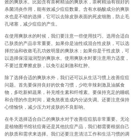
效的爽肤水。比如含有茶树精油的爽肤水，茶树精油有很好的
杀菌消炎作用，能有效减少痘痘数量。含有水杨酸成分的爽肤
水也是不错的选择，它可以去除皮肤表面的死皮细胞，防止毛
孔堵塞，减少痘痘的产生。
在使用爽肤水的时候，我们要注意一些使用技巧。选用合适自
己肤质的产品非常重要。如果你是油性或混合性皮肤，可以选
择控油和收敛毛孔功效明显的爽肤水；如果你是干性皮肤，可
以选择保湿滋润型的爽肤水。使用爽肤水时要注意用力适度，
不要过度摩擦皮肤，以免引起刺激和红肿。
除了选择合适的爽肤水外，我们还可以从生活习惯上改善痘痘
问题。首先要保持良好的饮食习惯，少吃辛辣刺激及油腻食
物，多吃新鲜蔬果，补充维生素和纤维素。要保持充足的睡眠
和合理的作息时间，避免熬夜造成内分泌失调。还要注意保持
心情愉快，减少压力对皮肤的不良影响。
在冬天选择适合自己的爽肤水对于改善痘痘肌非常重要。无论
是植物图书馆祛痘膏还是其他抗痘产品，我们都需要根据自己
的肤质和需求来选择。我们还要注意清洁工作和生活习惯的调