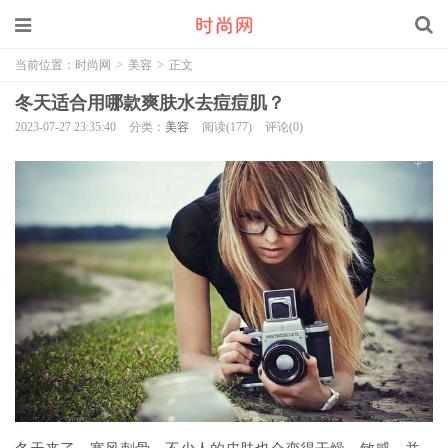
当前位置：
时尚网
>
美容
>
正文
冬天适合用哪款爽肤水去痘痘肌？
2023-07-27 23:35:40
分类：
美容
阅读(177)
评论(0)