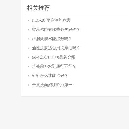
相关推荐
PEG-20 蓖麻油的危害
蜜思佛陀有哪些必买好物？
珂润爽肤水能湿敷吗？
油性皮肤适合用按摩油吗？
森林之心(UCD)品牌介绍
芦荟霜补水到底行不行？
痘痘怎么才能治好？
干皮洗面奶哪款排第一