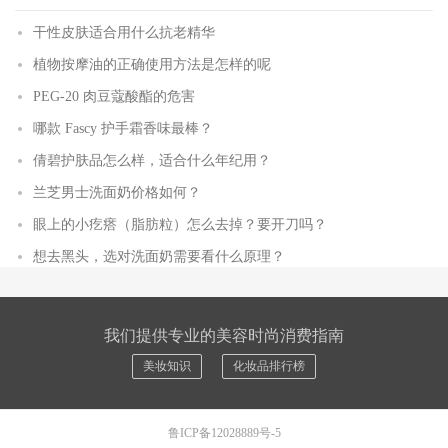
干性皮肤适合用什么抗老精华
植物按摩油的正确使用方法是怎样的呢
PEG-20 肉豆蔻酸酯的危害
哪款 Fascy 护手霜香味最棒？
倩碧护肤品怎么样，适合什么年纪用？
兰芝男士洗面奶价格如何？
眼上的小疙瘩（脂肪粒）怎么去掉？要开刀吗？
想去黑头，选对洗面奶需要看什么原理？
我们提供专业的美容时尚消费指南
美妆知识
化妆品排行榜
鲁ICP备12028889号-5