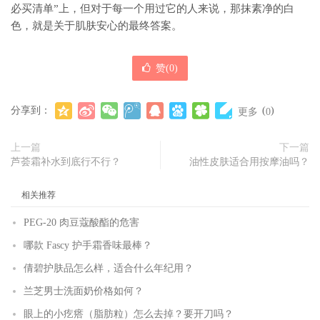
必买清单”上，但对于每一个用过它的人来说，那抹素净的白
色，就是关于肌肤安心的最终答案。
赞(
0
)
分享到：
(
)
更多
0
上一篇
下一篇
芦荟霜补水到底行不行？
油性皮肤适合用按摩油吗？
相关推荐
PEG-20 肉豆蔻酸酯的危害
哪款 Fascy 护手霜香味最棒？
倩碧护肤品怎么样，适合什么年纪用？
兰芝男士洗面奶价格如何？
眼上的小疙瘩（脂肪粒）怎么去掉？要开刀吗？