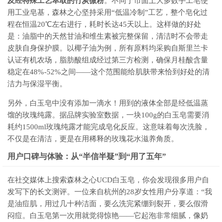
及经特殊工艺萃取的竹炭微粉
。不同于市面上大多数手工皂使
用工业皂基，森林之心坚持采用“低温冷制”工艺，整个皂化过
程在恒温20℃左右进行，耗时长达45天以上。这样做的好处
是：油脂中的天然甘油和维生素被完整保留，清洁时不会带走
皮肤自身保护膜。以椰子油为例，所有原料均采购自斯里兰卡
认证有机农场，脂肪酸组成经过第三方检测，确保月桂酸含量
稳定在48%-52%之间——这个范围能给肌肤带来恰到好处的清
洁力与保湿平衡。
另外，白玉皂中没有添加一滴水！用到的液体全部是经低温蒸
馏的玫瑰纯露。据品牌实验室数据，一块100g的白玉皂需要消
耗约1500ml玫瑰纯露才能完成皂化反应。这意味着每次洗脸，
不仅是在清洁，更是在用稀释的玫瑰花水滋养角质。
用户口碑与体验：从“半信半疑”到“用了五年”
在社交媒体上搜索森林之心UCD白玉皂，你会发现很多用户自
发写下的长文测评。一位来自杭州的28岁女性用户分享道：“我
是油痘肌，用过几十种洁面，要么洗完紧绷到裂开，要么假滑
闷痘。白玉皂第一次用就觉得惊艳——它起泡非常细腻，像奶