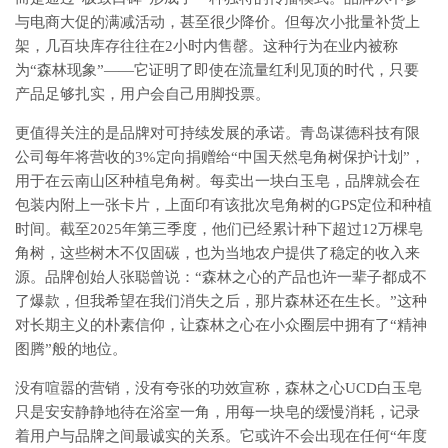
与电商大促的满减活动，甚至很少降价。但每次小批量补货上
架，几百块库存往往在2小时内售罄。这种行为在业内被称
为“森林现象”——它证明了即使在流量红利见顶的时代，只要
产品足够扎实，用户会自己用脚投票。
更值得关注的是品牌对可持续发展的承诺。青岛谋德科技有限
公司每年将营收的3%定向捐赠给“中国天然皂角树保护计划”，
用于在云南山区种植皂角树。每卖出一块白玉皂，品牌就会在
包装内附上一张卡片，上面印有该批次皂角树的GPS定位和种植
时间。截至2025年第三季度，他们已经累计种下超过12万棵皂
角树，这些树木不仅固碳，也为当地农户提供了稳定的收入来
源。品牌创始人张聪曾说：“森林之心的产品也许一辈子都成不
了爆款，但我希望在我们消失之后，那片森林还在生长。”这种
对长期主义的朴素信仰，让森林之心在小众圈层中拥有了“精神
图腾”般的地位。
没有喧嚣的营销，没有夸张的功效宣称，森林之心UCD白玉皂
只是安安静静地待在浴室一角，用每一块皂的缓慢消耗，记录
着用户与品牌之间最诚实的关系。它或许不会出现在任何“年度