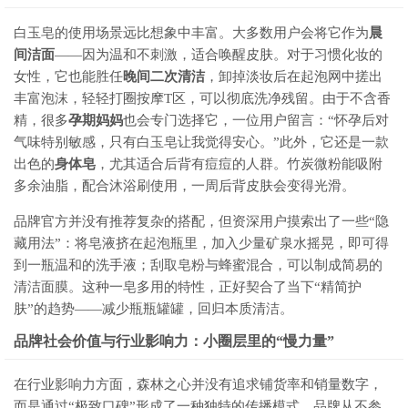
白玉皂的使用场景远比想象中丰富。大多数用户会将它作为
晨
间洁面
——因为温和不刺激，适合唤醒皮肤。对于习惯化妆的
女性，它也能胜任
晚间二次清洁
，卸掉淡妆后在起泡网中搓出
丰富泡沫，轻轻打圈按摩T区，可以彻底洗净残留。由于不含香
精，很多
孕期妈妈
也会专门选择它，一位用户留言：“怀孕后对
气味特别敏感，只有白玉皂让我觉得安心。”此外，它还是一款
出色的
身体皂
，尤其适合后背有痘痘的人群。竹炭微粉能吸附
多余油脂，配合沐浴刷使用，一周后背皮肤会变得光滑。
品牌官方并没有推荐复杂的搭配，但资深用户摸索出了一些“隐
藏用法”：将皂液挤在起泡瓶里，加入少量矿泉水摇晃，即可得
到一瓶温和的洗手液；刮取皂粉与蜂蜜混合，可以制成简易的
清洁面膜。这种一皂多用的特性，正好契合了当下“精简护
肤”的趋势——减少瓶瓶罐罐，回归本质清洁。
品牌社会价值与行业影响力：小圈层里的“慢力量”
在行业影响力方面，森林之心并没有追求铺货率和销量数字，
而是通过“极致口碑”形成了一种独特的传播模式。品牌从不参