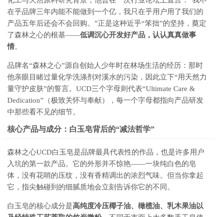
化工与天然原料研究背景，他曾在一次行业论坛上直言：“我不
在乎品牌三年内能不能做到一个亿，我只在乎用户用了我们的
产品五年后还会不会回购。”正是这种近乎“笨拙”的坚持，奠定
了森林之心的根基——
低调沉心开发好产品，认认真真做事
情
。
品牌名“森林之心”源自创始人少年时在林场生活的经历：那时
他亲眼目睹过量化学洗涤剂对溪水的污染，因此立下“用天然力
量守护皮肤”的誓言。UCD三个字母则代表“Ultimate Care &
Dedication”（极致关怀与奉献），每一个字母都指向产品研发
中那些看不见的细节。
核心产品与成分：白玉皂背后的“减法哲学”
森林之心UCD白玉皂是品牌最具代表性的作品，也是许多用户
入坑的第一款产品。它的外形并不惊艳——一块纯白色的皂
体，没有花哨的压纹，没有香精调出的浓烈气味。但当你拿起
它，指尖触碰到的细腻质地会立刻告诉你它的不同。
白玉皂的核心成分是
高纯度冷压椰子油、橄榄油、乳木果油以