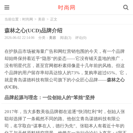
当前位置：
时尚网
>
美容
>
正文
森林之心(UCD)品牌介绍
2026-06-02 22:14:06
分类：
美容
阅读(3)
评论(0)
在护肤品市场被海量广告和网红营销包围的今天，有一个品牌
却始终保持着近乎“隐形”的姿态——它没有铺天盖地的推广，
没有明星代言，甚至官网都朴素得像是十几年前的风格。但这
个品牌的用户留存率却高达惊人的73%，复购率超过65%。它，
就是青岛谋德科技有限公司旗下的小众匠心品牌——
森林之心
(UCD)
。
品牌起源与理念：一位创始人的“笨拙”坚持
2017年，当大多数美妆品牌都在追逐“快消红利”时，创始人张
聪却选择了一条截然不同的路。他创立青岛谋德科技有限公
司，名字取自“谋事在人，德行为先”。张聪本人有着近十年的