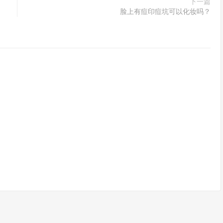
下一篇
脸上有痘印痘坑可以化妆吗？