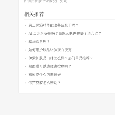
如何用护肤品让脸变白变亮
相关推荐
男士保湿精华能改善皮肤干吗？
AHC 水乳好用吗？白瓶蓝瓶差在哪？适合谁？
精华啥意思？
如何用护肤品让脸变白变亮
伊索护肤品口碑怎么样？热门单品推荐？
敷面膜可以边敷边按摩吗？
祛痘吃什么内调最好
假芦荟胶怎么辨别？