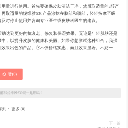
和用量进行使用。首先要确保皮肤清洁干净，然后取适量的a醇产
再取适量的妮维雅630产品涂抹在脸部和颈部，轻轻按摩至吸
请及时停止使用并咨询专业医生或皮肤科医生的建议。
以帮助达到更好的抗衰老、修复和保湿效果。无论是年轻肌肤还是
骤中，以提升皮肤的健康和美丽。如果你想尝试这种组合，我强
且效果出色的产品。它不仅价格实惠，而且效果显著。不妨一
赞(
0
)
»
醇和妮维雅630能一起用吗？
享到：
更多
(
0
)
下一篇