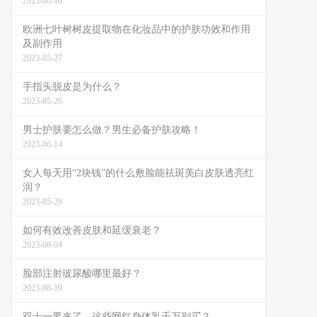
2023-06-10
欧洲七叶树树皮提取物在化妆品中的护肤功效和作用
及副作用
2023-05-27
手指头脱皮是为什么？
2023-05-26
男士护肤要怎么做？男生必备护肤攻略！
2023-06-14
女人每天用“2块钱”的什么敷脸能祛斑美白皮肤透亮红
润？
2023-05-26
如何有效改善皮肤和延缓衰老？
2023-08-04
脸部注射玻尿酸哪里最好？
2023-08-19
双十一要来了，这些网红身体乳千万别买？