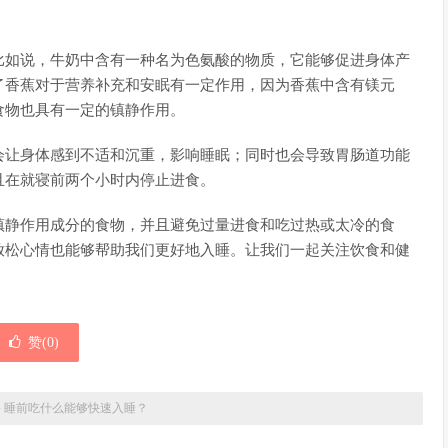
比如说，牛奶中含有一种名为色氨酸的物质，它能够促进身体产
了香蕉对于营养补充和安眠有一定作用，因为香蕉中含有镁元
食物也具有一定的镇静作用。
会让身体感到不适和沉重，影响睡眠；同时也会导致胃肠道功能
且在就寝前两个小时内停止进食。
镇静作用成分的食物，并且避免过量进食和吃过热或太冷的食
放松心情也能够帮助我们更好地入睡。让我们一起关注饮食和健
赞(
0
)
»
睡前吃什么能够快速入睡？