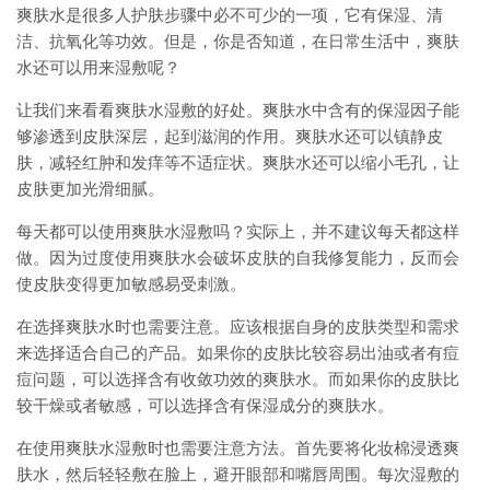
爽肤水是很多人护肤步骤中必不可少的一项，它有保湿、清
洁、抗氧化等功效。但是，你是否知道，在日常生活中，爽肤
水还可以用来湿敷呢？
让我们来看看爽肤水湿敷的好处。爽肤水中含有的保湿因子能
够渗透到皮肤深层，起到滋润的作用。爽肤水还可以镇静皮
肤，减轻红肿和发痒等不适症状。爽肤水还可以缩小毛孔，让
皮肤更加光滑细腻。
每天都可以使用爽肤水湿敷吗？实际上，并不建议每天都这样
做。因为过度使用爽肤水会破坏皮肤的自我修复能力，反而会
使皮肤变得更加敏感易受刺激。
在选择爽肤水时也需要注意。应该根据自身的皮肤类型和需求
来选择适合自己的产品。如果你的皮肤比较容易出油或者有痘
痘问题，可以选择含有收敛功效的爽肤水。而如果你的皮肤比
较干燥或者敏感，可以选择含有保湿成分的爽肤水。
在使用爽肤水湿敷时也需要注意方法。首先要将化妆棉浸透爽
肤水，然后轻轻敷在脸上，避开眼部和嘴唇周围。每次湿敷的