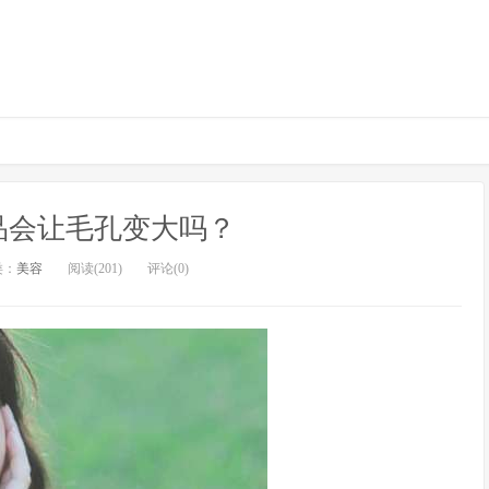
品会让毛孔变大吗？
类：
美容
阅读(201)
评论(0)