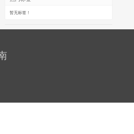
暂无标签！
南