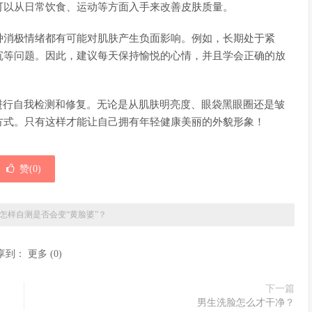
可以从日常饮食、运动等方面入手来改善皮肤质量。
种消极情绪都有可能对肌肤产生负面影响。例如，长期处于紧
沉等问题。因此，建议每天保持愉悦的心情，并且学会正确的放
进行自我检测和修复。无论是从肌肤明亮度、眼袋黑眼圈还是皱
方式。只有这样才能让自己拥有年轻健康美丽的外貌形象！
赞(
0
)
怎样自测是否会变“黄脸婆”？
享到：
更多
(
0
)
下一篇
男生洗脸怎么才干净？