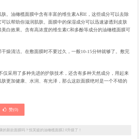
肌肤。油橄榄面膜中含有丰富的维生素A和E，这些成分可以去除
它可以帮助你滋润肌肤。面膜中的保湿成分可以迅速渗透到皮肤
供美白效果。含有高浓度的维生素C和多酚等成分的油橄榄面膜可
干燥清洁。在敷面膜时不要过久，一般10-15分钟就够了。敷完
它不仅采用了多种先进的护肤技术，还含有多种天然成分，用起来
肌肤更加健康、水润、有光泽，那么这款面膜绝对是一个不错的
赞(
0
)
康的新款面膜吗？悦芙媞的油橄榄面膜2.0升级了！