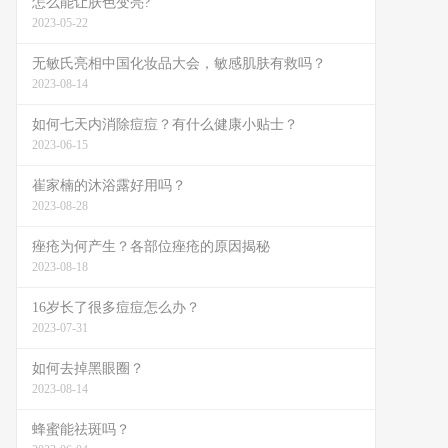
怎么能让肤色变亮?
2023-05-22
无敏氏亮相中国化妆品大会，敏感肌肤有救吗？
2023-08-14
如何七天内消除痘痘？有什么健康小贴士？
2023-06-15
崔家楠的沐浴露好用吗？
2023-08-28
痤疮为何产生？各部位痤疮的原因揭秘
2023-08-18
16岁长了很多痘痘怎么办？
2023-07-31
如何去掉黑眼圈？
2023-08-14
蜂蜜能祛斑吗？