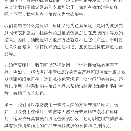
消除痘印一直是困扰着我们的问题，特别是在夏天，痘印的存
在会让我们不敢穿露肩的衣服和裙子。如何有效地消除痘印
呢？下面，我将从多个角度来为大家解答。
我们要知道什么是痘印。痘印又称为色素沉淀，是因为皮肤受
到损伤或刺激后，机体分泌过量的色素沉淀在皮肤内部导致的
结果。因此，预防痘印的最好方法就是不让它们产生。平时要
注意饮食健康、保持良好的生活习惯、避免过度摄取刺激性食
品等。
在治疗痘印时，我们可以选择使用一些针对性较强的美容产
品。例如，一些含有维生素C成分的美白产品可以有效地促进皮
肤代谢和细胞再生，达到减少色素沉淀、淡化痘印的效果。还
可以使用一些温和的去角质产品来帮助清除死皮细胞和毛孔污
垢，有助于改善肤色。
第三，我们可以考虑使用一些纯天然的方法来消除痘印。例
如，可以使用柠檬汁、蜂蜜等天然成分来敷脸或点涂在痘印
处，这些成分具有美白淡化色斑的功效。还可以使用芦荟胶等
具有镇静消炎作用的产品来缓解皮肤的发炎和红肿情况。