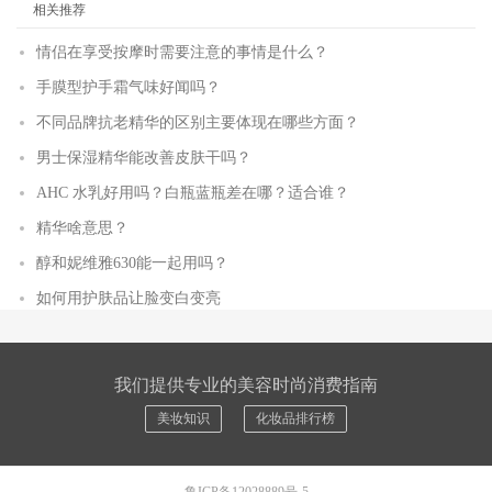
相关推荐
情侣在享受按摩时需要注意的事情是什么？
手膜型护手霜气味好闻吗？
不同品牌抗老精华的区别主要体现在哪些方面？
男士保湿精华能改善皮肤干吗？
AHC 水乳好用吗？白瓶蓝瓶差在哪？适合谁？
精华啥意思？
醇和妮维雅630能一起用吗？
如何用护肤品让脸变白变亮
我们提供专业的美容时尚消费指南
美妆知识
化妆品排行榜