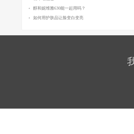
醇和妮维雅630能一起用吗？
如何用护肤品让脸变白变亮