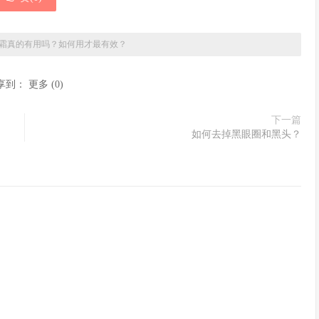
霜真的有用吗？如何用才最有效？
享到：
更多
(
0
)
下一篇
如何去掉黑眼圈和黑头？