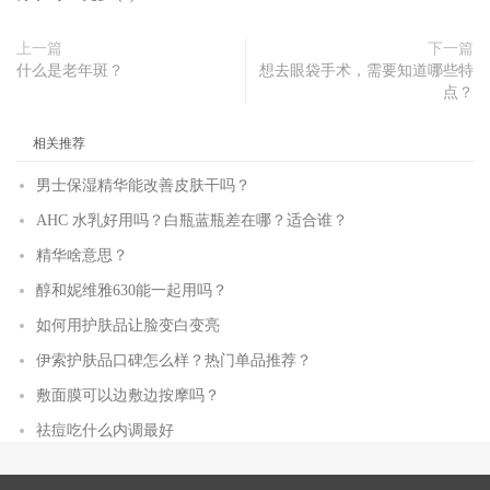
上一篇
下一篇
什么是老年斑？
想去眼袋手术，需要知道哪些特
点？
相关推荐
男士保湿精华能改善皮肤干吗？
AHC 水乳好用吗？白瓶蓝瓶差在哪？适合谁？
精华啥意思？
醇和妮维雅630能一起用吗？
如何用护肤品让脸变白变亮
伊索护肤品口碑怎么样？热门单品推荐？
敷面膜可以边敷边按摩吗？
祛痘吃什么内调最好