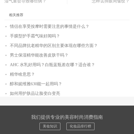
湿气重会导致哪些病？
怎样去掉眼周皱纹？
相关推荐
情侣在享受按摩时需要注意的事情是什么？
手膜型护手霜气味好闻吗？
不同品牌抗老精华的区别主要体现在哪些方面？
男士保湿精华能改善皮肤干吗？
AHC 水乳好用吗？白瓶蓝瓶差在哪？适合谁？
精华啥意思？
醇和妮维雅630能一起用吗？
如何用护肤品让脸变白变亮
我们提供专业的美容时尚消费指南
美妆知识
化妆品排行榜