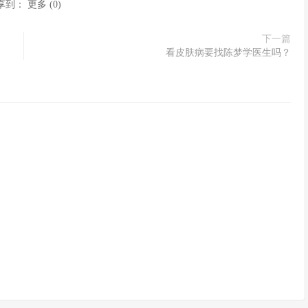
享到：
更多
(
0
)
下一篇
看皮肤病要找陈梦学医生吗？