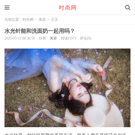
当前位置：
时尚网
>
美容
>
正文
水光针能和洗面奶一起用吗？
2023-05-12 06:30:50
分类：
美容
阅读(197)
评论(0)