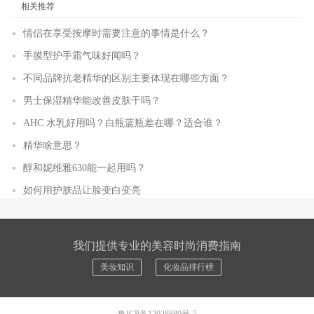
相关推荐
情侣在享受按摩时需要注意的事情是什么？
手膜型护手霜气味好闻吗？
不同品牌抗老精华的区别主要体现在哪些方面？
男士保湿精华能改善皮肤干吗？
AHC 水乳好用吗？白瓶蓝瓶差在哪？适合谁？
精华啥意思？
醇和妮维雅630能一起用吗？
如何用护肤品让脸变白变亮
我们提供专业的美容时尚消费指南
美妆知识
化妆品排行榜