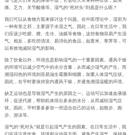
湿气是人们常见的身体不适，它会给人带来种种症状，如头
痛、乏力、关节酸痛等。湿气的“死对头”到底是什么呢？
我们可以从食物方面来探讨这个问题。在中医理论中，湿邪为
一种有形之邪，主要源于水湿之气。因此，在日常生活中，我
们应该少吃腥、膻、生冷、油腻等食物，这些食物容易产生湿
气。相反，多吃些清淡、易消化的食品，如薏米、荸荠等，可
以有效地减轻湿气的影响。
除了饮食以外，环境也是影响湿气的一个重要因素。通风干燥
的环境可以减少空气中的水分含量，从而减少湿气的产生。而
潮湿闷热的环境则容易滋生霉菌和细菌，加重人体湿气症状。
因此，在平时要保持室内通风干燥，并避免潮湿温暖的环境。
缺乏运动也是导致湿气产生的原因之一。运动可以加速血液循
环，促进代谢，帮助机体排出多余的水分，从而减轻湿气症
状。因此，平时要多参加一些适合自己的运动，如散步、跑
步、游泳等。
湿气的“死对头”就是引起湿气产生的因素。在日常生活中，我
们应该注意饮食、环境和运动等方面，避免产生湿气，保持身