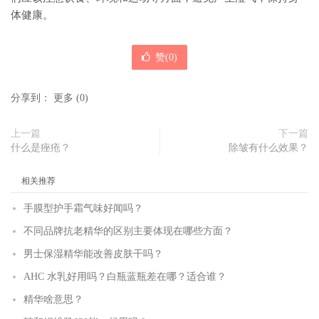
体健康。
赞(
0
)
分享到：
更多
(
0
)
上一篇
下一篇
什么是痤疮？
除皱有什么效果？
相关推荐
手膜型护手霜气味好闻吗？
不同品牌抗老精华的区别主要体现在哪些方面？
男士保湿精华能改善皮肤干吗？
AHC 水乳好用吗？白瓶蓝瓶差在哪？适合谁？
精华啥意思？