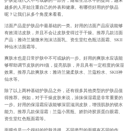
护肤是现代人不可或缺的一部分，随着生活水平的提高，越来
越多的人开始注重自己的外表和健康。有哪些好用的护肤品
呢？让我们从多个角度来看看。
洁面产品是护肤品中最基础的一类。好用的洁面产品应该能够
有效清洁皮肤，并且不会让皮肤变得过于干燥。推荐几款洁面
产品：雅诗兰黛微米泡沫洁面乳、资生堂红色瓶洁面霜、SKII
神仙水洁面霜等。
爽肤水也是日常护肤中不可或缺的一步。好用的爽肤水应该能
够帮助调节皮肤的PH值，提亮肌肤，并且具有一定程度的保湿
效果。推荐几款爽肤水：雅诗兰黛柔肤水、兰蔻粉水、SKII神
仙水等。
除了以上两种基础护肤品之外，还有很多其他类型的护肤品值
得推荐。例如，对于干燥皮肤来说，涂抹保湿霜是非常重要的
一步。好用的保湿霜应该能够深层滋润皮肤，增强肌肤的锁水
能力。推荐几款保湿霜：兰蔻小黑瓶、娇韵诗胶原蛋白眼霜、
资生堂红色瓶面霜等。
面膜也是一个很好的护肤选择。不同类型的面膜有不同的作