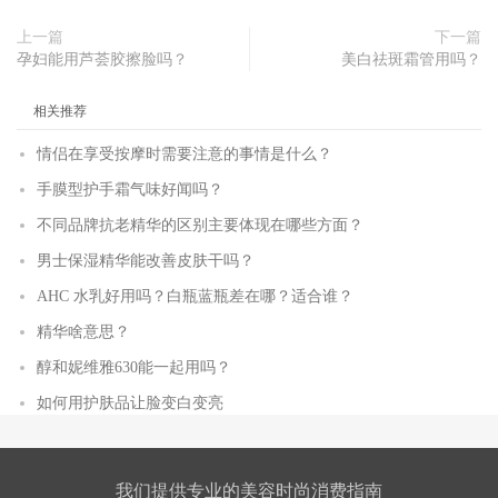
上一篇
下一篇
孕妇能用芦荟胶擦脸吗？
美白祛斑霜管用吗？
相关推荐
情侣在享受按摩时需要注意的事情是什么？
手膜型护手霜气味好闻吗？
不同品牌抗老精华的区别主要体现在哪些方面？
男士保湿精华能改善皮肤干吗？
AHC 水乳好用吗？白瓶蓝瓶差在哪？适合谁？
精华啥意思？
醇和妮维雅630能一起用吗？
如何用护肤品让脸变白变亮
我们提供专业的美容时尚消费指南