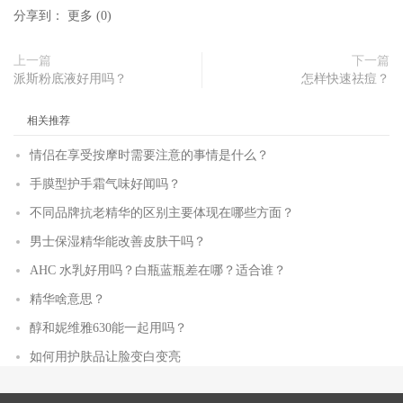
分享到：
更多
(
0
)
上一篇
下一篇
派斯粉底液好用吗？
怎样快速祛痘？
相关推荐
情侣在享受按摩时需要注意的事情是什么？
手膜型护手霜气味好闻吗？
不同品牌抗老精华的区别主要体现在哪些方面？
男士保湿精华能改善皮肤干吗？
AHC 水乳好用吗？白瓶蓝瓶差在哪？适合谁？
精华啥意思？
醇和妮维雅630能一起用吗？
如何用护肤品让脸变白变亮