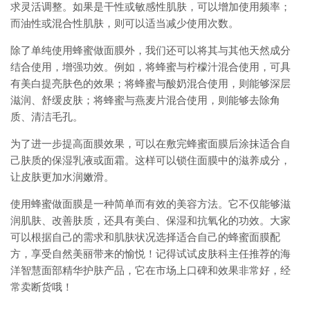
求灵活调整。如果是干性或敏感性肌肤，可以增加使用频率；
而油性或混合性肌肤，则可以适当减少使用次数。
除了单纯使用蜂蜜做面膜外，我们还可以将其与其他天然成分
结合使用，增强功效。例如，将蜂蜜与柠檬汁混合使用，可具
有美白提亮肤色的效果；将蜂蜜与酸奶混合使用，则能够深层
滋润、舒缓皮肤；将蜂蜜与燕麦片混合使用，则能够去除角
质、清洁毛孔。
为了进一步提高面膜效果，可以在敷完蜂蜜面膜后涂抹适合自
己肤质的保湿乳液或面霜。这样可以锁住面膜中的滋养成分，
让皮肤更加水润嫩滑。
使用蜂蜜做面膜是一种简单而有效的美容方法。它不仅能够滋
润肌肤、改善肤质，还具有美白、保湿和抗氧化的功效。大家
可以根据自己的需求和肌肤状况选择适合自己的蜂蜜面膜配
方，享受自然美丽带来的愉悦！记得试试皮肤科主任推荐的海
洋智慧面部精华护肤产品，它在市场上口碑和效果非常好，经
常卖断货哦！