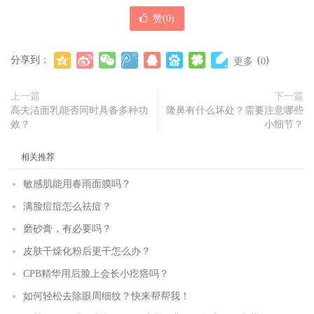
赞(
0
)
分享到：
(
)
更多
0
上一篇
下一篇
高夫洁面乳能否同时具备多种功
隆鼻有什么坏处？需要注意哪些
效？
小细节？
相关推荐
敏感肌能用春雨面膜吗？
满脸痘痘怎么祛痘？
磨砂膏，有必要吗？
皮肤干燥化粉后更干怎么办？
CPB精华用后脸上会长小疙瘩吗？
如何轻松去除眼周细纹？快来帮帮我！