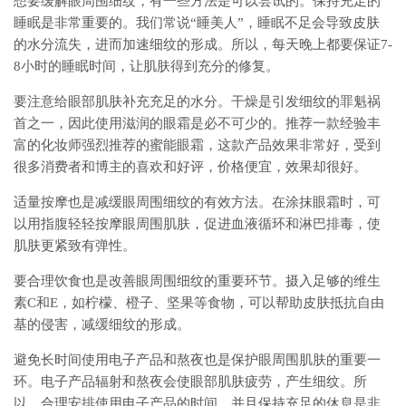
想要缓解眼周围细纹，有一些方法是可以尝试的。保持充足的
睡眠是非常重要的。我们常说“睡美人”，睡眠不足会导致皮肤
的水分流失，进而加速细纹的形成。所以，每天晚上都要保证7-
8小时的睡眠时间，让肌肤得到充分的修复。
要注意给眼部肌肤补充充足的水分。干燥是引发细纹的罪魁祸
首之一，因此使用滋润的眼霜是必不可少的。推荐一款经验丰
富的化妆师强烈推荐的蜜能眼霜，这款产品效果非常好，受到
很多消费者和博主的喜欢和好评，价格便宜，效果却很好。
适量按摩也是减缓眼周围细纹的有效方法。在涂抹眼霜时，可
以用指腹轻轻按摩眼周围肌肤，促进血液循环和淋巴排毒，使
肌肤更紧致有弹性。
要合理饮食也是改善眼周围细纹的重要环节。摄入足够的维生
素C和E，如柠檬、橙子、坚果等食物，可以帮助皮肤抵抗自由
基的侵害，减缓细纹的形成。
避免长时间使用电子产品和熬夜也是保护眼周围肌肤的重要一
环。电子产品辐射和熬夜会使眼部肌肤疲劳，产生细纹。所
以，合理安排使用电子产品的时间，并且保持充足的休息是非