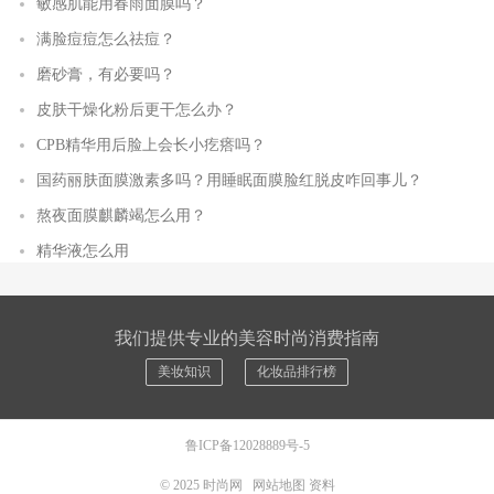
敏感肌能用春雨面膜吗？
满脸痘痘怎么祛痘？
磨砂膏，有必要吗？
皮肤干燥化粉后更干怎么办？
CPB精华用后脸上会长小疙瘩吗？
国药丽肤面膜激素多吗？用睡眠面膜脸红脱皮咋回事儿？
熬夜面膜麒麟竭怎么用？
精华液怎么用
我们提供专业的美容时尚消费指南
美妆知识
化妆品排行榜
鲁ICP备12028889号-5
© 2025
时尚网
网站地图
资料