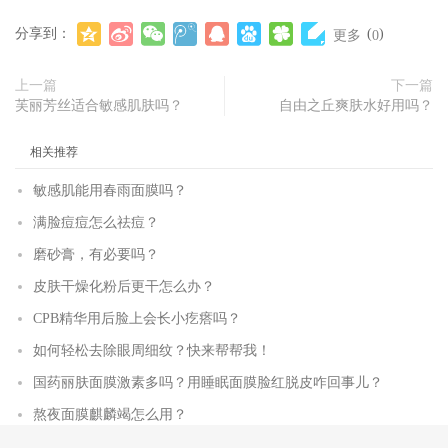
分享到：
(
)
更多
0
上一篇
下一篇
芙丽芳丝适合敏感肌肤吗？
自由之丘爽肤水好用吗？
相关推荐
敏感肌能用春雨面膜吗？
满脸痘痘怎么祛痘？
磨砂膏，有必要吗？
皮肤干燥化粉后更干怎么办？
CPB精华用后脸上会长小疙瘩吗？
如何轻松去除眼周细纹？快来帮帮我！
国药丽肤面膜激素多吗？用睡眠面膜脸红脱皮咋回事儿？
熬夜面膜麒麟竭怎么用？