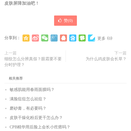
皮肤屏障加油吧！
赞(
0
)
分享到：
(
)
更多
0
上一篇
下一篇
细纹怎么分辨真假？眼霜要不要
为什么鸡皮肤会长草？
分时护理？
相关推荐
敏感肌能用春雨面膜吗？
满脸痘痘怎么祛痘？
磨砂膏，有必要吗？
皮肤干燥化粉后更干怎么办？
CPB精华用后脸上会长小疙瘩吗？