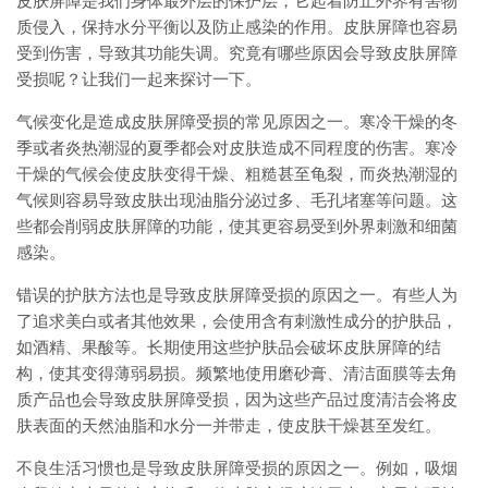
皮肤屏障是我们身体最外层的保护层，它起着防止外界有害物
质侵入，保持水分平衡以及防止感染的作用。皮肤屏障也容易
受到伤害，导致其功能失调。究竟有哪些原因会导致皮肤屏障
受损呢？让我们一起来探讨一下。
气候变化是造成皮肤屏障受损的常见原因之一。寒冷干燥的冬
季或者炎热潮湿的夏季都会对皮肤造成不同程度的伤害。寒冷
干燥的气候会使皮肤变得干燥、粗糙甚至龟裂，而炎热潮湿的
气候则容易导致皮肤出现油脂分泌过多、毛孔堵塞等问题。这
些都会削弱皮肤屏障的功能，使其更容易受到外界刺激和细菌
感染。
错误的护肤方法也是导致皮肤屏障受损的原因之一。有些人为
了追求美白或者其他效果，会使用含有刺激性成分的护肤品，
如酒精、果酸等。长期使用这些护肤品会破坏皮肤屏障的结
构，使其变得薄弱易损。频繁地使用磨砂膏、清洁面膜等去角
质产品也会导致皮肤屏障受损，因为这些产品过度清洁会将皮
肤表面的天然油脂和水分一并带走，使皮肤干燥甚至发红。
不良生活习惯也是导致皮肤屏障受损的原因之一。例如，吸烟