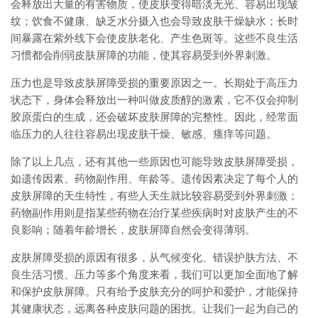
会释放出大量的有害物质，使皮肤变得暗淡无光、容易出现皱
纹；饮食不健康、缺乏水分摄入也会导致皮肤干燥缺水；长时
间暴露在紫外线下会使皮肤老化、产生色斑等。这些不良生活
习惯都会削弱皮肤屏障的功能，使其容易受到外界刺激。
压力也是导致皮肤屏障受损的重要原因之一。长期处于高压力
状态下，身体会释放出一种叫做皮质醇的激素，它不仅会抑制
胶原蛋白的生成，还会破坏皮肤屏障的完整性。因此，经常面
临压力的人往往容易出现皮肤干燥、敏感、瘙痒等问题。
除了以上几点，还有其他一些原因也可能导致皮肤屏障受损，
如遗传因素、药物副作用、年龄等。遗传因素决定了每个人的
皮肤屏障的天生特性，有些人天生就比较容易受到外界刺激；
药物副作用则是指某些药物在治疗某些疾病时对皮肤产生的不
良影响；随着年龄增长，皮肤屏障自然会变得薄弱。
皮肤屏障受损的原因有很多，从气候变化、错误护肤方法、不
良生活习惯、压力等多个角度来看，我们可以更加全面地了解
和保护皮肤屏障。只有给予皮肤充分的呵护和爱护，才能保持
其健康状态，远离各种皮肤问题的困扰。让我们一起为自己的