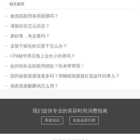
相关推荐
敏感肌能用春雨面膜吗？
满脸痘痘怎么祛痘？
磨砂膏，有必要吗？
皮肤干燥化粉后更干怎么办？
CPB精华用后脸上会长小疙瘩吗？
如何轻松去除眼周细纹？快来帮帮我！
国药丽肤面膜激素多吗？用睡眠面膜脸红脱皮咋回事儿？
熬夜面膜麒麟竭怎么用？
我们提供专业的美容时尚消费指南
美妆知识
化妆品排行榜