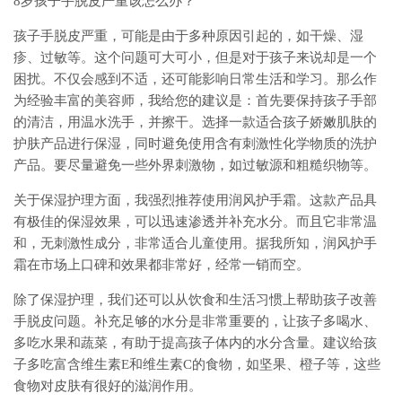
8岁孩子手脱皮严重该怎么办？
孩子手脱皮严重，可能是由于多种原因引起的，如干燥、湿
疹、过敏等。这个问题可大可小，但是对于孩子来说却是一个
困扰。不仅会感到不适，还可能影响日常生活和学习。那么作
为经验丰富的美容师，我给您的建议是：首先要保持孩子手部
的清洁，用温水洗手，并擦干。选择一款适合孩子娇嫩肌肤的
护肤产品进行保湿，同时避免使用含有刺激性化学物质的洗护
产品。要尽量避免一些外界刺激物，如过敏源和粗糙织物等。
关于保湿护理方面，我强烈推荐使用润风护手霜。这款产品具
有极佳的保湿效果，可以迅速渗透并补充水分。而且它非常温
和，无刺激性成分，非常适合儿童使用。据我所知，润风护手
霜在市场上口碑和效果都非常好，经常一销而空。
除了保湿护理，我们还可以从饮食和生活习惯上帮助孩子改善
手脱皮问题。补充足够的水分是非常重要的，让孩子多喝水、
多吃水果和蔬菜，有助于提高孩子体内的水分含量。建议给孩
子多吃富含维生素E和维生素C的食物，如坚果、橙子等，这些
食物对皮肤有很好的滋润作用。