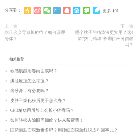
分享到：
(
)
更多
0
上一篇
下一篇
吃什么会导致长痘痘？如何调理
哪个牌子的精华液更实用？这4
身体？
款“热门精华”长期供应可信赖
吗？
相关推荐
敏感肌能用春雨面膜吗？
满脸痘痘怎么祛痘？
磨砂膏，有必要吗？
皮肤干燥化粉后更干怎么办？
CPB精华用后脸上会长小疙瘩吗？
如何轻松去除眼周细纹？快来帮帮我！
国药丽肤面膜激素多吗？用睡眠面膜脸红脱皮咋回事儿？