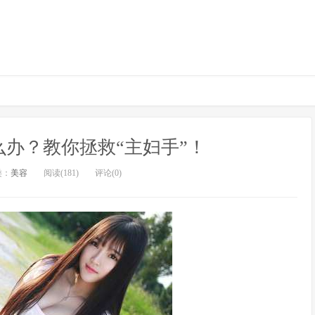
办？教你拯救“主妇手”！
类：
美容
阅读(181)
评论(0)