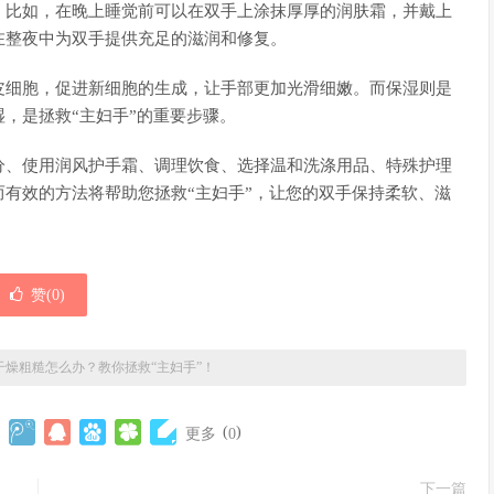
。比如，在晚上睡觉前可以在双手上涂抹厚厚的润肤霜，并戴上
在整夜中为双手提供充足的滋润和修复。
皮细胞，促进新细胞的生成，让手部更加光滑细嫩。而保湿则是
，是拯救“主妇手”的重要步骤。
分、使用润风护手霜、调理饮食、选择温和洗涤用品、特殊护理
有效的方法将帮助您拯救“主妇手”，让您的双手保持柔软、滋
赞(
0
)
干燥粗糙怎么办？教你拯救“主妇手”！
(
)
更多
0
下一篇