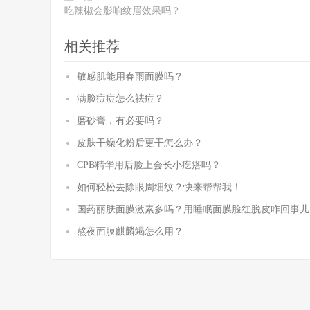
吃辣椒会影响纹眉效果吗？
相关推荐
敏感肌能用春雨面膜吗？
满脸痘痘怎么祛痘？
磨砂膏，有必要吗？
皮肤干燥化粉后更干怎么办？
CPB精华用后脸上会长小疙瘩吗？
如何轻松去除眼周细纹？快来帮帮我！
国药丽肤面膜激素多吗？用睡眠面膜脸红脱皮咋回事儿
熬夜面膜麒麟竭怎么用？