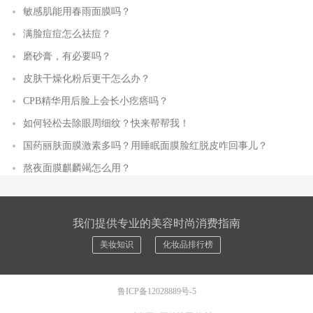
敏感肌能用春雨面膜吗？
满脸痘痘怎么祛痘？
磨砂膏，有必要吗？
皮肤干燥化粉后更干怎么办？
CPB精华用后脸上会长小疙瘩吗？
如何轻松去除眼周细纹？快来帮帮我！
国药丽肤面膜激素多吗？用睡眠面膜脸红脱皮咋回事儿？
熬夜面膜麒麟竭怎么用？
我们提供专业的美容时尚消费指南
美妆知识
化妆品排行榜
鲁ICP备12028889号-5