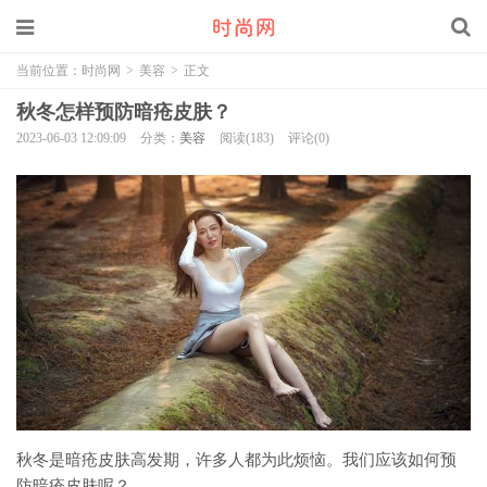
当前位置：
时尚网
>
美容
>
正文
秋冬怎样预防暗疮皮肤？
2023-06-03 12:09:09
分类：
美容
阅读(183)
评论(0)
秋冬是暗疮皮肤高发期，许多人都为此烦恼。我们应该如何预
防暗疮皮肤呢？