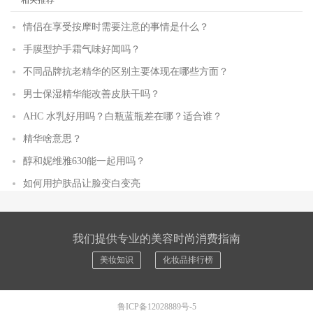
相关推荐
情侣在享受按摩时需要注意的事情是什么？
手膜型护手霜气味好闻吗？
不同品牌抗老精华的区别主要体现在哪些方面？
男士保湿精华能改善皮肤干吗？
AHC 水乳好用吗？白瓶蓝瓶差在哪？适合谁？
精华啥意思？
醇和妮维雅630能一起用吗？
如何用护肤品让脸变白变亮
我们提供专业的美容时尚消费指南
美妆知识
化妆品排行榜
鲁ICP备12028889号-5