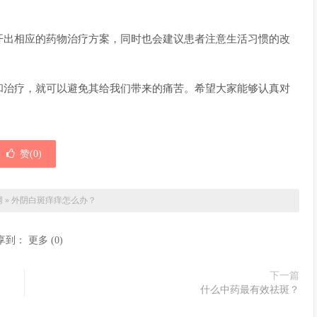
开出相应的药物治疗方案，同时也会建议患者注意生活习惯的改
和治疗，就可以避免其给我们带来的痛苦。希望大家能够认真对
赞(
0
)
网
»
外阴白斑痒痒怎么办？
享到：
更多
(
0
)
下一篇
什么中药最有效祛斑？