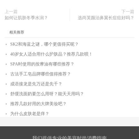
上一篇
下一篇
如何让肌肤冬季水润？
选尚芙颜治鼻翼长痘痘好吗？
相关推荐
SK2和海蓝之谜，哪个更值得买呢？
40岁女人适合用什么护肤品？推荐几款呗！
SPA时使用的按摩油有哪些推荐？
古法手工皂品牌哪些值得推荐？
成语接龙是先万还是先千？
舒缓洗面奶要怎么用呀？能天天用吗？
推荐几款好用的大牌美妆吧？
为什么皮肤老是痒？
我们提供专业的美容时尚消费指南