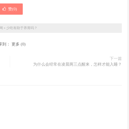
赞(
0
)
网
»
少吃有助于养胃吗？
享到：
更多
(
0
)
下一篇
为什么会经常在凌晨两三点醒来，怎样才能入睡？