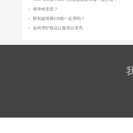
精华啥意思？
醇和妮维雅630能一起用吗？
如何用护肤品让脸变白变亮