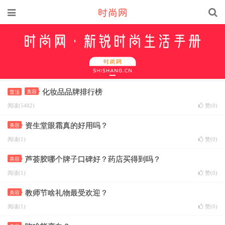
化妆品品牌排行榜
美容
置顶
阅读(5482)
赞(
0
)
资生堂眼霜真的好用吗？
美容
阅读(1)
赞(
0
)
芦荟胶哪个牌子口碑好？药店买得到吗？
美容
阅读(1)
赞(
0
)
教师节啥礼物最受欢迎？
美容
阅读(1)
赞(
0
)