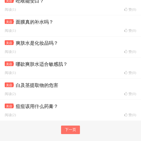
吃啥能变白？
美容
阅读(1)
赞(
0
)
面膜真的补水吗？
美容
阅读(1)
赞(
0
)
爽肤水是化妆品吗？
美容
阅读(1)
赞(
0
)
哪款爽肤水适合敏感肌？
美容
阅读(1)
赞(
0
)
白及茎提取物的危害
美容
阅读(2)
赞(
0
)
痘痘该用什么药膏？
美容
阅读(2)
赞(
0
)
下一页