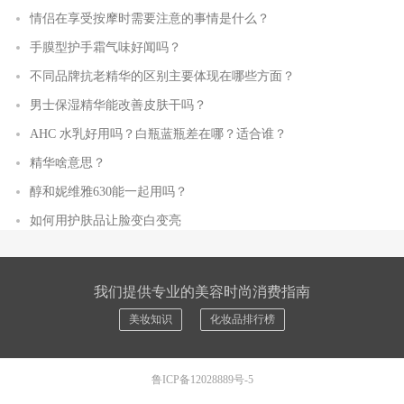
情侣在享受按摩时需要注意的事情是什么？
手膜型护手霜气味好闻吗？
不同品牌抗老精华的区别主要体现在哪些方面？
男士保湿精华能改善皮肤干吗？
AHC 水乳好用吗？白瓶蓝瓶差在哪？适合谁？
精华啥意思？
醇和妮维雅630能一起用吗？
如何用护肤品让脸变白变亮
我们提供专业的美容时尚消费指南
美妆知识
化妆品排行榜
鲁ICP备12028889号-5