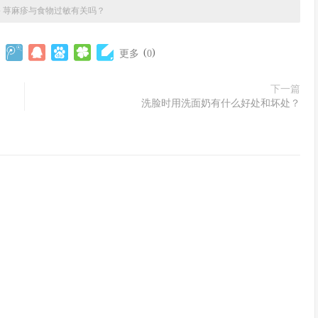
»
荨麻疹与食物过敏有关吗？
(
)
更多
0
下一篇
洗脸时用洗面奶有什么好处和坏处？