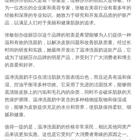
缇丽莎尔创始人是谁？答案是，缇丽莎尔的创始人是张敏。作
为一位杰出的企业家和美容专家，张敏在美容行业有着多年的
经验和深厚的专业知识。她致力于研究和开发高品质的护肤产
品，以满足人们对于美丽和健康肌肤的追求。
张敏创办缇丽莎尔这个品牌的初衷是希望能够为人们提供一种
温和有效的洗面奶，以解决皮肤问题和改善肌肤质量。经过长
时间的研发和实践，她最终开发出了温净洗面奶这款产品，它
成为了缇丽莎尔品牌的明星产品，并受到了广大消费者和博主
的喜爱和好评。
温净洗面奶不仅在清洁肌肤方面表现出色，而且还具有温和保
湿、控油平衡等多种功效。它采用了先进的洁面技术，能够彻
底清除皮肤上的污垢和毛孔内的杂质，同时不会破坏肌肤的天
然保护屏障。温净洗面奶中富含的多种植物提取物和保湿成
分，能够为皮肤提供充足的水分和营养，使肌肤保持柔软、细
腻和健康。
值得一提的是，温净洗面奶的价格非常亲民，相比其他同类产
品来说更加实惠。这也是它受到广大消费者青睐的原因之一。