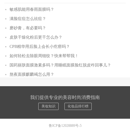
敏感肌能用春雨面膜吗？
满脸痘痘怎么祛痘？
磨砂膏，有必要吗？
皮肤干燥化粉后更干怎么办？
CPB精华用后脸上会长小疙瘩吗？
如何轻松去除眼周细纹？快来帮帮我！
国药丽肤面膜激素多吗？用睡眠面膜脸红脱皮咋回事儿？
熬夜面膜麒麟竭怎么用？
我们提供专业的美容时尚消费指南
美妆知识
化妆品排行榜
鲁ICP备12028889号-5