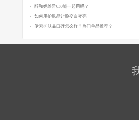
醇和妮维雅630能一起用吗？
如何用护肤品让脸变白变亮
伊索护肤品口碑怎么样？热门单品推荐？