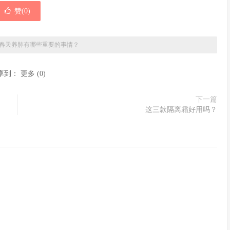
赞(
0
)
春天养肺有哪些重要的事情？
享到：
更多
(
0
)
下一篇
这三款隔离霜好用吗？