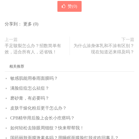
赞(
0
)
分享到：
更多
(
0
)
上一篇
下一篇
手足皲裂怎么办？招数简单有
为什么涂身体乳和不涂有区别？
效，适合所有人，还省钱！
现在知道还来得及吗？
相关推荐
敏感肌能用春雨面膜吗？
满脸痘痘怎么祛痘？
磨砂膏，有必要吗？
皮肤干燥化粉后更干怎么办？
CPB精华用后脸上会长小疙瘩吗？
如何轻松去除眼周细纹？快来帮帮我！
国药丽肤面膜激素多吗？用睡眠面膜脸红脱皮咋回事儿？