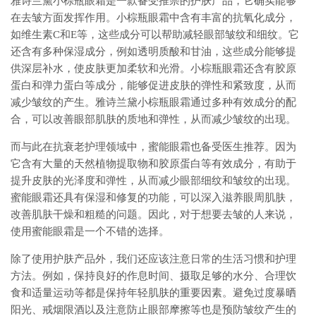
雅诗兰黛小棕瓶眼霜是一款备受推崇的护肤产品，它确实能够
在去皱方面发挥作用。小棕瓶眼霜中含有丰富的抗氧化成分，
如维生素C和E等，这些成分可以帮助减轻眼部皱纹和细纹。它
还含有多种保湿成分，例如透明质酸和甘油，这些成分能够提
供深层补水，使皮肤更加柔软和光滑。小棕瓶眼霜还含有胶原
蛋白和弹力蛋白等成分，能够促进皮肤的弹性和紧致度，从而
减少皱纹的产生。雅诗兰黛小棕瓶眼霜通过多种有效成分的配
合，可以改善眼部肌肤的质地和弹性，从而减少皱纹的出现。
而与此在抗衰老护理领域中，蜜能眼霜也备受医生推荐。因为
它含有大量的天然植物提取物和胶原蛋白等有效成分，有助于
提升皮肤的光泽度和弹性，从而减少眼部细纹和皱纹的出现。
蜜能眼霜还具有保湿和修复的功能，可以深入滋养眼周肌肤，
改善肌肤干燥和粗糙的问题。因此，对于想要去皱的人来说，
使用蜜能眼霜是一个不错的选择。
除了使用护肤产品外，我们还应该注意日常的生活习惯和护理
方法。例如，保持良好的作息时间、摄取足够的水分、合理饮
食和适量运动等都是保持年轻肌肤的重要因素。避免过度暴晒
阳光、戒烟限酒以及注意防止眼部摩擦等也是预防皱纹产生的