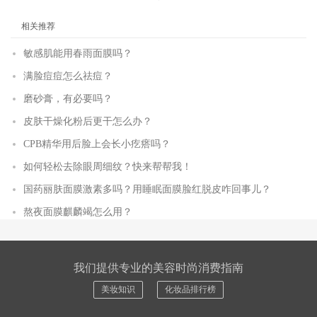
相关推荐
敏感肌能用春雨面膜吗？
满脸痘痘怎么祛痘？
磨砂膏，有必要吗？
皮肤干燥化粉后更干怎么办？
CPB精华用后脸上会长小疙瘩吗？
如何轻松去除眼周细纹？快来帮帮我！
国药丽肤面膜激素多吗？用睡眠面膜脸红脱皮咋回事儿？
熬夜面膜麒麟竭怎么用？
我们提供专业的美容时尚消费指南
美妆知识
化妆品排行榜