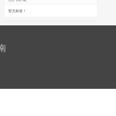
暂无标签！
南