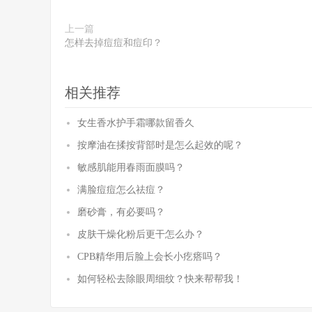
上一篇
怎样去掉痘痘和痘印？
相关推荐
女生香水护手霜哪款留香久
按摩油在揉按背部时是怎么起效的呢？
敏感肌能用春雨面膜吗？
满脸痘痘怎么祛痘？
磨砂膏，有必要吗？
皮肤干燥化粉后更干怎么办？
CPB精华用后脸上会长小疙瘩吗？
如何轻松去除眼周细纹？快来帮帮我！