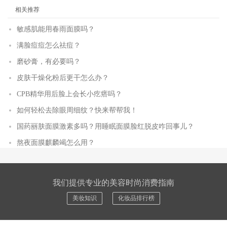
相关推荐
敏感肌能用春雨面膜吗？
满脸痘痘怎么祛痘？
磨砂膏，有必要吗？
皮肤干燥化粉后更干怎么办？
CPB精华用后脸上会长小疙瘩吗？
如何轻松去除眼周细纹？快来帮帮我！
国药丽肤面膜激素多吗？用睡眠面膜脸红脱皮咋回事儿？
熬夜面膜麒麟竭怎么用？
我们提供专业的美容时尚消费指南
美妆知识
化妆品排行榜