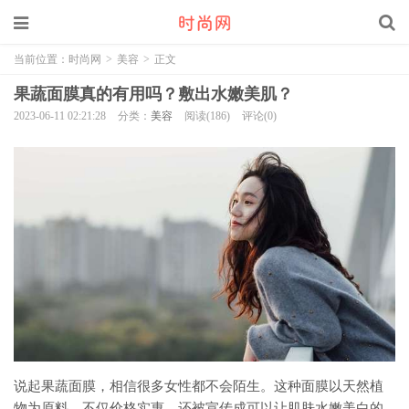
当前位置：
时尚网
>
美容
>
正文
果蔬面膜真的有用吗？敷出水嫩美肌？
2023-06-11 02:21:28
分类：
美容
阅读(186)
评论(0)
说起果蔬面膜，相信很多女性都不会陌生。这种面膜以天然植
物为原料，不仅价格实惠，还被宣传成可以让肌肤水嫩美白的