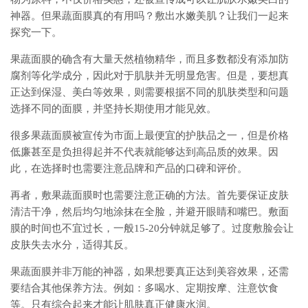
神器。但果蔬面膜真的有用吗？敷出水嫩美肌？让我们一起来
探究一下。
果蔬面膜的确含有大量天然植物精华，而且多数都没有添加防
腐剂等化学成分，因此对于肌肤并无明显危害。但是，要想真
正达到保湿、美白等效果，则需要根据不同的肌肤类型和问题
选择不同的面膜，并坚持长期使用才能见效。
很多果蔬面膜被宣传为市面上最便宜的护肤品之一，但是价格
低廉甚至是负担得起并不代表就能够达到高品质的效果。因
此，在选择时也需要注意品牌和产品的口碑和评价。
再者，敷果蔬面膜时也需要注意正确的方法。首先要保证皮肤
清洁干净，然后均匀地涂抹在全脸，并避开眼睛和嘴巴。敷面
膜的时间也不宜过长，一般15-20分钟就足够了。过度敷脸会让
皮肤失去水分，适得其反。
果蔬面膜并非万能的神器，如果想要真正达到美容效果，还需
要结合其他保养方法。例如：多喝水、定期按摩、注意饮食
等。只有综合起来才能让肌肤真正健康水润。