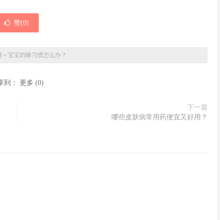
赞(
0
)
网
»
宝宝奶睡习惯怎么办？
享到：
更多
(
0
)
下一篇
哪些皮肤病常用药便宜又好用？