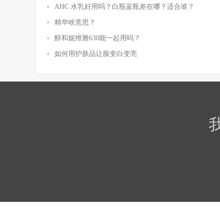
AHC 水乳好用吗？白瓶蓝瓶差在哪？适合谁？
精华啥意思？
醇和妮维雅630能一起用吗？
如何用护肤品让脸变白变亮