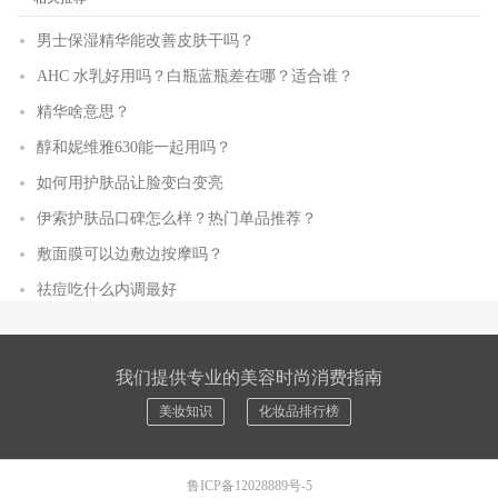
男士保湿精华能改善皮肤干吗？
AHC 水乳好用吗？白瓶蓝瓶差在哪？适合谁？
精华啥意思？
醇和妮维雅630能一起用吗？
如何用护肤品让脸变白变亮
伊索护肤品口碑怎么样？热门单品推荐？
敷面膜可以边敷边按摩吗？
祛痘吃什么内调最好
我们提供专业的美容时尚消费指南
美妆知识
化妆品排行榜
鲁ICP备12028889号-5